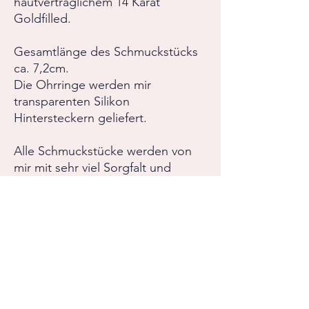
hautverträglichem 14 Karat
Goldfilled.
Gesamtlänge des Schmuckstücks
ca. 7,2cm.
Die Ohrringe werden mir
transparenten Silikon
Hintersteckern geliefert.
Alle Schmuckstücke werden von
mir mit sehr viel Sorgfalt und
Hingabe gefertigt.
Bei Fragen oder
Sonderanfertigungswünschen,
zögere nicht mir zu schreiben.
RÜCKGABERICHTLINIE