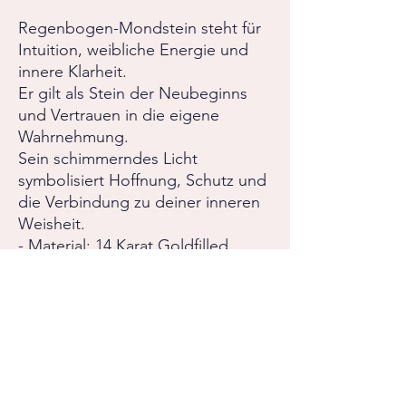
Regenbogen-Mondstein steht für
Intuition, weibliche Energie und
innere Klarheit.
Er gilt als Stein der Neubeginns
und Vertrauen in die eigene
Wahrnehmung.
Sein schimmerndes Licht
symbolisiert Hoffnung, Schutz und
die Verbindung zu deiner inneren
Weisheit.
- Material: 14 Karat Goldfilled
(langlebig, wasserresistent &
hypoallergen)
- Stein: natürlicher Regenbogen
Mondstein
RÜCKGABERICHTLINIE