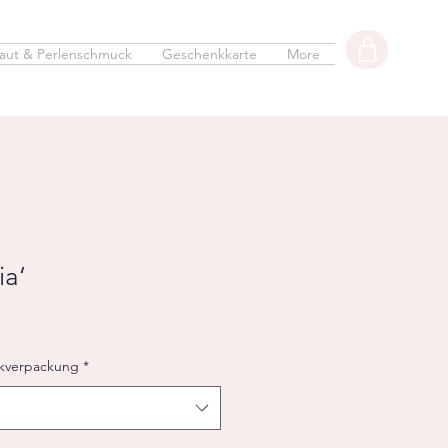
aut & Perlenschmuck
Geschenkkarte
More
ia‘
kverpackung
*