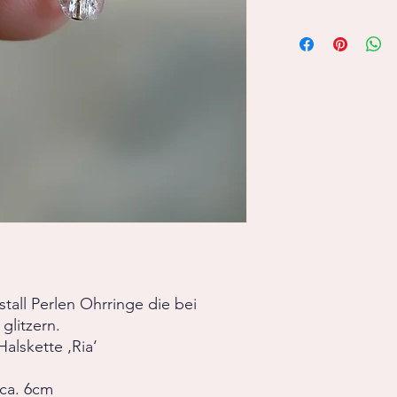
Cracklequarz Bergkris
Ohrhaken aus 14K Gol
tall Perlen Ohrringe die bei
glitzern.
alskette ‚Ria‘
ca. 6cm