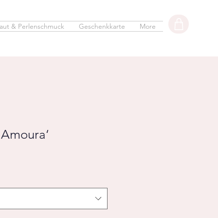
aut & Perlenschmuck
Geschenkkarte
More
'Amoura‘