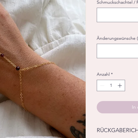
Schmuckschachtel / R
Änderungswünsche (o
Anzahl
*
In
RÜCKGABERICH