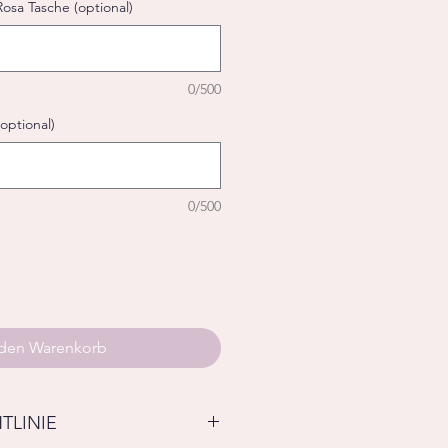
osa Tasche (optional)
0/500
ptional)
0/500
 den Warenkorb
TLINIE