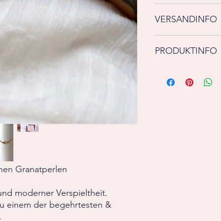
Rückgaben und Umtau
VERSANDINFO
Versandbereit in 1-2
PRODUKTINFO
Granat
Goldkomponenten aus
Allergikerfreundlich
nen Granatperlen
und moderner Verspieltheit.
zu einem der begehrtesten &
.