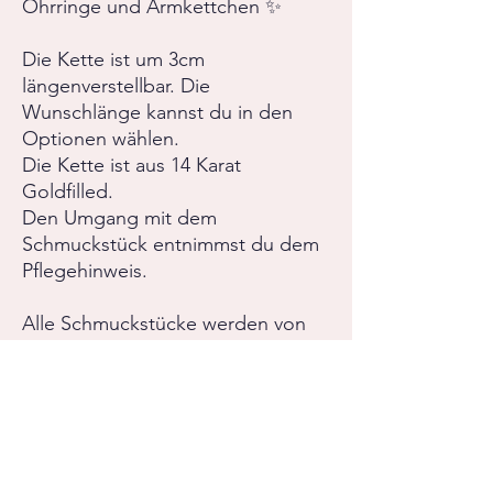
Ohrringe und Armkettchen ✨
Die Kette ist um 3cm
längenverstellbar. Die
Wunschlänge kannst du in den
Optionen wählen.
Die Kette ist aus 14 Karat
Goldfilled.
Den Umgang mit dem
Schmuckstück entnimmst du dem
Pflegehinweis.
Alle Schmuckstücke werden von
mir mit sehr viel Sorgfalt und
Hingabe gefertigt.
Bei Fragen oder
Sonderanfertigungswünschen,
zögere nicht mir zu schreiben.