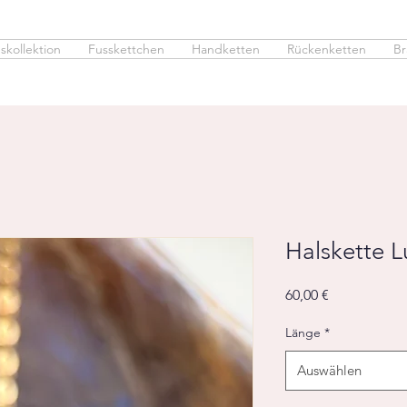
skollektion
Fusskettchen
Handketten
Rückenketten
Br
Halskette 
Preis
60,00 €
Länge
*
Auswählen