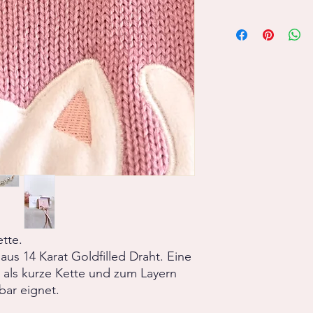
Süsswasserperlen
14 Karat Goldfilled
tte.
us 14 Karat Goldfilled Draht. Eine
 als kurze Kette und zum Layern
ar eignet.