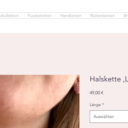
skollektion
Fusskettchen
Handketten
Rückenketten
Br
Halskette ‚
Preis
49,00 €
Länge
*
Auswählen