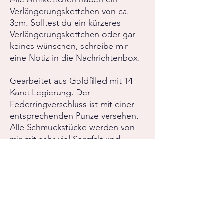
Verlängerungskettchen von ca.
3cm. Solltest du ein kürzeres
Verlängerungskettchen oder gar
keines wünschen, schreibe mir
eine Notiz in die Nachrichtenbox.
Gearbeitet aus Goldfilled mit 14
Karat Legierung. Der
Federringverschluss ist mit einer
entsprechenden Punze versehen.
Alle Schmuckstücke werden von
mir mit sehr viel Sorgfalt und
Hingabe gefertigt.
Bei Fragen oder
Sonderanfertigungswünschen,
zögere nicht mir zu schreiben.
RÜCKGABERICHTLINIE